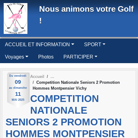
Panneau de gestion des cookies
Nous animons votre Golf
!
ACCUEIL ET INFORMATION
SPORT
Voyages
Photos
PARTICIPER
Du
vendredi
Accueil
09
Competition Nationale Seniors 2 Promotion
Hommes Montpensier Vichy
au
dimanche
11
COMPETITION
MAI
2025
NATIONALE
SENIORS 2 PROMOTION
HOMMES MONTPENSIER