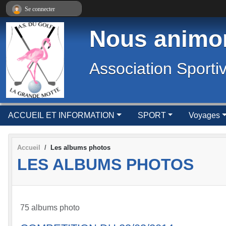
Panneau de gestion des cookies
Se connecter
Nous animon
Association Sporti
ACCUEIL ET INFORMATION
SPORT
Voyages
Accueil
Les albums photos
LES ALBUMS PHOTOS
75 albums photo