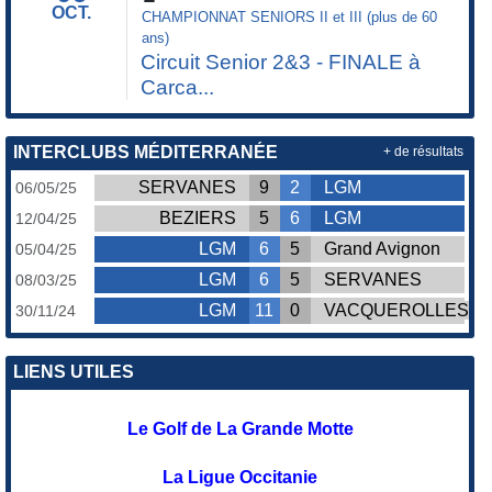
OCT.
CHAMPIONNAT SENIORS II et III (plus de 60
ans)
Circuit Senior 2&3 - FINALE à
Carca...
INTERCLUBS MÉDITERRANÉE
+ de résultats
SERVANES
9
2
LGM
06/05/25
BEZIERS
5
6
LGM
12/04/25
LGM
6
5
Grand Avignon
05/04/25
LGM
6
5
SERVANES
08/03/25
LGM
11
0
VACQUEROLLES
30/11/24
LIENS UTILES
Le Golf de La Grande Motte
La Ligue Occitanie