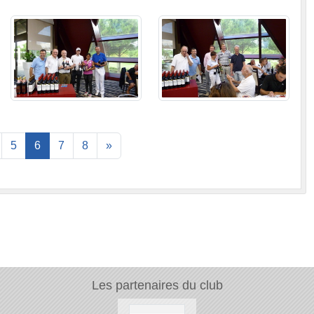
5
6
7
8
»
Les partenaires du club