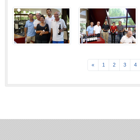
«
1
2
3
4