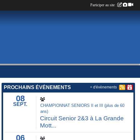
Participer au site :
PROCHAINS ÉVÉNEMENTS
+ d'évènements
08
SEPT.
CHAMPIONNAT SENIORS II et III (plus de 60
ans)
Circuit Senior 2&3 à La Grande
Mott...
06