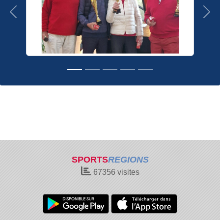
Précedent
Sui
SPORTS
REGIONS
67356
visites