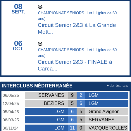
08
SEPT.
CHAMPIONNAT SENIORS II et III (plus de 60
ans)
Circuit Senior 2&3 à La Grande
Mott...
06
OCT.
CHAMPIONNAT SENIORS II et III (plus de 60
ans)
Circuit Senior 2&3 - FINALE à
Carca...
INTERCLUBS MÉDITERRANÉE
+ de résultats
SERVANES
9
2
LGM
06/05/25
BEZIERS
5
6
LGM
12/04/25
LGM
6
5
Grand Avignon
05/04/25
LGM
6
5
SERVANES
08/03/25
LGM
11
0
VACQUEROLLES
30/11/24